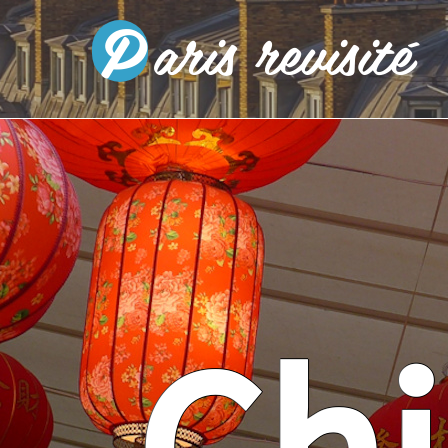
P
aris revisité