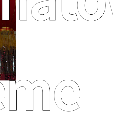
inat
ème