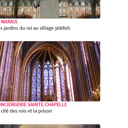
 MARAIS
s jardins du roi au village yiddish
NCIERGERIE SAINTE CHAPELLE
 cité des rois et la prison