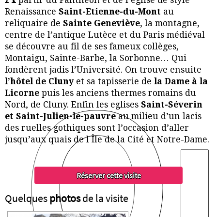
partir du Panthéon et de l’église de style
Renaissance
Saint-Etienne-du-Mont
au
reliquaire de
Sainte Geneviève
, la montagne,
centre de l’antique Lutèce et du Paris médiéval
se découvre au fil de ses fameux collèges,
Qu
Montaigu, Sainte-Barbe, la Sorbonne… Qui
fondèrent jadis l’Université. On trouve ensuite
l’hôtel de Cluny
et sa tapisserie de
la Dame à la
Licorne
puis les anciens thermes romains du
Nord, de Cluny. Enfin les eglises
Saint-Séverin
et Saint-Julien-le-pauvre
au milieu d’un lacis
des ruelles gothiques sont l’occasion d’aller
jusqu’aux quais de l Île de la Cité et Notre-Dame.
Quelques
photos
de la visite