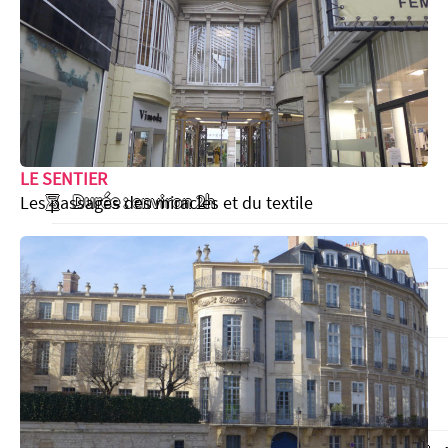
LE SENTIER
Durée :
environ 2h
Les passages des miracles et du textile
Public :
convient à tous les publics
Prix :
15 € (avec dégressivité)
Paiement sur place ou par virement
Dates possibles (selon disponibilité) :
Du lundi au dimanche à 10h30 ou 14h30
Visite pour groupes dejà constitués de 6 ou plus