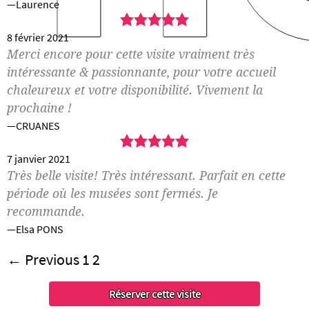
Laurence
5,0
rating
8 février 2021
Merci encore pour cette visite vraiment très
intéressante & passionnante, pour votre accueil
chaleureux et votre disponibilité. Vivement la
prochaine !
CRUANES
5,0
rating
7 janvier 2021
Très belle visite! Très intéressant. Parfait en cette
période où les musées sont fermés. Je
recommande.
Elsa PONS
Site
Page
Page
← Previous
1
2
Reviews
navigation