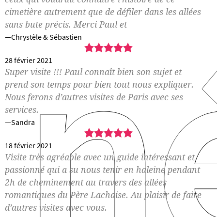
n
cimetière autrement que de défiler dans les allées
sans bute précis. Merci Paul et
Chrystèle & Sébastien
5,0
rating
28 février 2021
Super visite !!! Paul connaît bien son sujet et
prend son temps pour bien tout nous expliquer.
Nous ferons d’autres visites de Paris avec ses
services.
Sandra
5,0
rating
18 février 2021
Visite très agréable avec un guide intéressant et
passionné qui a su nous tenir en haleine pendant
2h de cheminement au travers des allées
romantiques du Père Lachaise. Au plaisir de faire
d’autres visites avec vous.